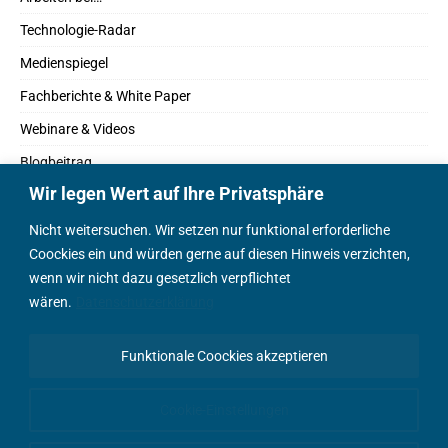
Technologie-Radar
Medienspiegel
Fachberichte & White Paper
Webinare & Videos
Blogbeitrag
Wir legen Wert auf Ihre Privatsphäre
Fachbücher
Marktreport
Nicht weitersuchen. Wir setzen nur funktional erforderliche
Coockies ein und würden gerne auf diesen Hinweis verzichten,
Podcasts
wenn wir nicht dazu gesetzlich verpflichtet
Positionspapier
wären.
Datenschutzerklärung
Wissenschaftsbeitrag
Funktionale Coockies akzeptieren
English Content
Cookie-Einstellungen