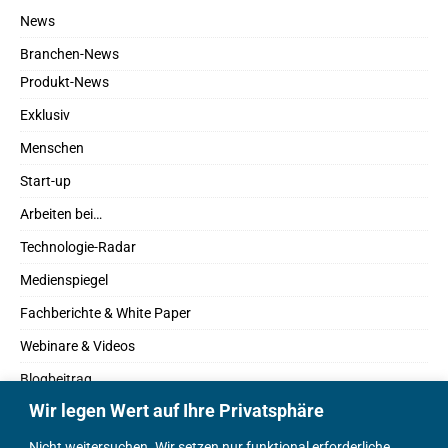
News
Branchen-News
Produkt-News
Exklusiv
Menschen
Start-up
Arbeiten bei…
Technologie-Radar
Medienspiegel
Fachberichte & White Paper
Webinare & Videos
Blogbeitrag
Wir legen Wert auf Ihre Privatsphäre
Fachbücher
Marktreport
Nicht weitersuchen. Wir setzen nur funktional erforderliche