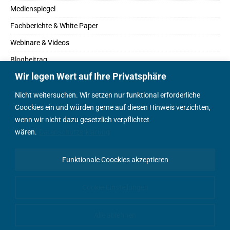
Medienspiegel
Fachberichte & White Paper
Webinare & Videos
Blogbeitrag
Wir legen Wert auf Ihre Privatsphäre
Fachbücher
Marktreport
Nicht weitersuchen. Wir setzen nur funktional erforderliche
Coockies ein und würden gerne auf diesen Hinweis verzichten,
Podcasts
wenn wir nicht dazu gesetzlich verpflichtet
Positionspapier
wären.
Datenschutzerklärung
Wissenschaftsbeitrag
Funktionale Coockies akzeptieren
English Content
Cookie-Einstellungen
Alle ablehnen
© AEEmobility