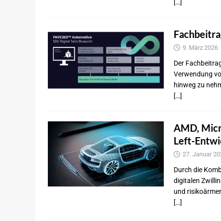
[…]
Fachbeitra
9. März 2026
Der Fachbeitrag
Verwendung von
hinweg zu nehm
[…]
AMD, Micro
Left-Entwi
27. Januar 20
Durch die Kombi
digitalen Zwilli
und risikoärme
[…]