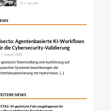
9. Juli 2026
EWS
isecto: Agentenbasierte KI-Workflows
ür die Cybersecurity-Validierung
7. August 2026
-gestützte Testerstellung und Ausführung auf
hysischen Systemen beschleunigen die
cherheitsabsicherung mit HydraVision. […]
EITERE NEWS
ETAS: KI-gestützte Fahrzeugdiagnose für
softwaredefinierte Nutzfahrzeuge