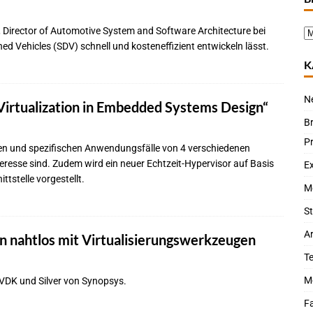
, Director of Automotive System and Software Architecture bei
ined Vehicles (SDV) schnell und kosteneffizient entwickeln lässt.
K
N
irtualization in Embedded Systems Design“
B
P
gen und spezifischen Anwendungsfälle von 4 verschiedenen
eresse sind. Zudem wird ein neuer Echtzeit-Hypervisor auf Basis
Ex
tstelle vorgestellt.
M
St
Ar
n nahtlos mit Virtualisierungswerkzeugen
T
M
 VDK und Silver von Synopsys.
Fa