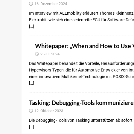
16. Dezember 2024
Im Interview mit AEEmobility erläutert Thomas Kleinhenz
Elektrobit, wie sich eine serienreife ECU für Software-Def
[…]
Whitepaper: „When and How to Use V
2. Juli 2024
Das Whitepaper behandelt die Vorteile, Herausforderun
Hypervisors-Typen, die für Automotive-Entwickler von Int
einer innovativen Multikernel-Technologie mit POSIX-Schnit
[…]
Tasking: Debugging-Tools kommuniziere
12. Oktober 2023
Die Debugging-Tools von Tasking unterstützen ab sofort
[…]