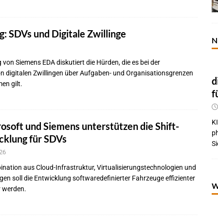
g: SDVs und Digitale Zwillinge
N
 von Siemens EDA diskutiert die Hürden, die es bei der
 digitalen Zwillingen über Aufgaben- und Organisationsgrenzen
d
en gilt.
f
KI
soft und Siemens unterstützen die Shift-
p
cklung für SDVs
Si
26
nation aus Cloud-Infrastruktur, Virtualisierungstechnologien und
ngen soll die Entwicklung softwaredefinierter Fahrzeuge effizienter
W
r werden.