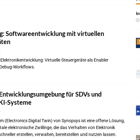
In
 Produktion im Juli rückläufig
BRANCHEN-NEWS
 qualifizieren NOR-Flash für KI-Cockpits
NEWS
g: Softwareentwicklung mit virtuellen
e bei Pkw-Neuzulassungen in Deutschland im Juli 2026
BRANCHEN-
äten
6
 mit UNVI für die Bereitstellung autonomer Busse
BRANCHEN-NEWS
r Elektronikentwicklung: Virtuelle Steuergeräte als Enabler
 Debug-Workflows.
ür autonome Uber-Fahrten in London
BRANCHEN-NEWS
n wächst kräftig – Auftragseingänge erreichen Rekordniveau
 Entwicklungsumgebung für SDVs und
rung in der EMEA-Region neu
BRANCHEN-NEWS
 KI-Systeme
rte KI-Workflows für die Cybersecurity-Validierung
NEWS
6
rm (Electronics Digital Twin) von Synopsys ist eine offene Lösung,
itale elektronische Zwillinge, die das Verhalten von Elektronik
chneller erstellen, verwalten, bereitstellen und nutzen lassen.