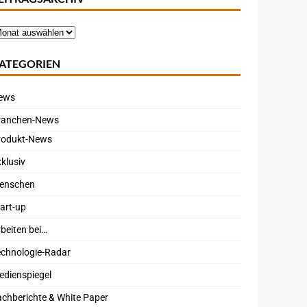
ATEGORIEN
ews
ranchen-News
rodukt-News
klusiv
enschen
art-up
beiten bei…
echnologie-Radar
edienspiegel
chberichte & White Paper