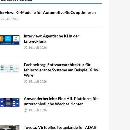
terview: KI-Modelle für Automotive-SoCs optimieren
27. Juli 2026
Interview: Agentische KI in der
Entwicklung
16. Juli 2026
Fachbeitrag: Softwarearchitektur für
fehlertolerante Systeme am Beispiel X-by-
Wire
15. Juli 2026
Anwenderbericht: Eine HiL-Plattform für
unterschiedliche Wechselrichter
13. Juli 2026
Toyota: Virtuelles Testgelände für ADAS