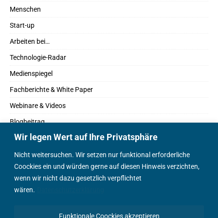
Menschen
Start-up
Arbeiten bei…
Technologie-Radar
Medienspiegel
Fachberichte & White Paper
Webinare & Videos
Blogbeitrag
Wir legen Wert auf Ihre Privatsphäre
Fachbücher
Marktreport
Nicht weitersuchen. Wir setzen nur funktional erforderliche
Coockies ein und würden gerne auf diesen Hinweis verzichten,
Podcasts
wenn wir nicht dazu gesetzlich verpflichtet
Positionspapier
wären.
Datenschutzerklärung
Wissenschaftsbeitrag
Funktionale Coockies akzeptieren
English Content