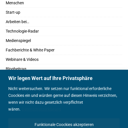
Menschen
Start-up
Arbeiten bei…
Technologie-Radar
Medienspiegel
Fachberichte & White Paper
Webinare & Videos
Blogbeitrag
Wir legen Wert auf Ihre Privatsphäre
Fachbücher
Marktreport
Nicht weitersuchen. Wir setzen nur funktional erforderliche
Coockies ein und würden gerne auf diesen Hinweis verzichten,
Podcasts
wenn wir nicht dazu gesetzlich verpflichtet
Positionspapier
wären.
Datenschutzerklärung
Wissenschaftsbeitrag
Funktionale Coockies akzeptieren
English Content