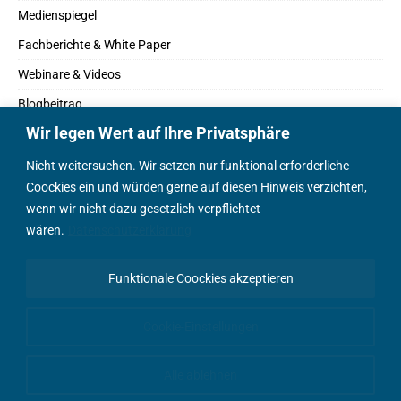
Medienspiegel
Fachberichte & White Paper
Webinare & Videos
Blogbeitrag
Wir legen Wert auf Ihre Privatsphäre
Fachbücher
Marktreport
Nicht weitersuchen. Wir setzen nur funktional erforderliche
Coockies ein und würden gerne auf diesen Hinweis verzichten,
Podcasts
wenn wir nicht dazu gesetzlich verpflichtet
Positionspapier
wären.
Datenschutzerklärung
Wissenschaftsbeitrag
Funktionale Coockies akzeptieren
English Content
Cookie-Einstellungen
Alle ablehnen
© AEEmobility