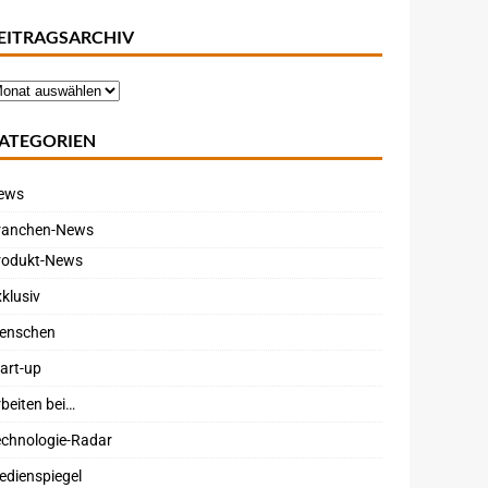
EITRAGSARCHIV
ATEGORIEN
ews
ranchen-News
rodukt-News
klusiv
enschen
art-up
beiten bei…
echnologie-Radar
edienspiegel