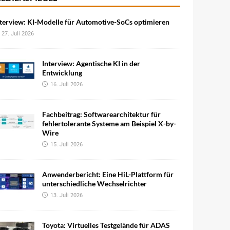
terview: KI-Modelle für Automotive-SoCs optimieren
27. Juli 2026
Interview: Agentische KI in der
Entwicklung
16. Juli 2026
Fachbeitrag: Softwarearchitektur für
fehlertolerante Systeme am Beispiel X-by-
Wire
15. Juli 2026
Anwenderbericht: Eine HiL-Plattform für
unterschiedliche Wechselrichter
13. Juli 2026
Toyota: Virtuelles Testgelände für ADAS