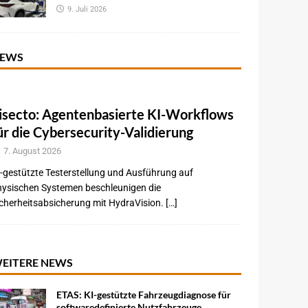
9. Juli 2026
EWS
isecto: Agentenbasierte KI-Workflows
ür die Cybersecurity-Validierung
7. August 2026
-gestützte Testerstellung und Ausführung auf
hysischen Systemen beschleunigen die
cherheitsabsicherung mit HydraVision. […]
EITERE NEWS
ETAS: KI-gestützte Fahrzeugdiagnose für
softwaredefinierte Nutzfahrzeuge