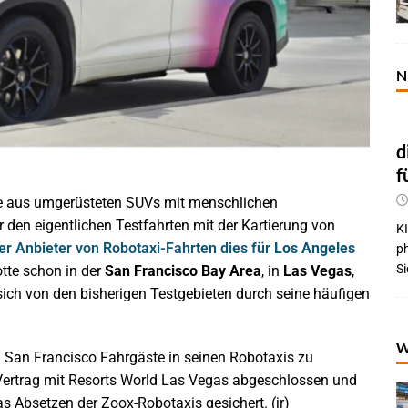
N
d
f
tte aus umgerüsteten SUVs mit menschlichen
r den eigentlichen Testfahrten mit der Kartierung von
KI
der Anbieter von Robotaxi-Fahrten dies für
Los Angeles
p
Si
otte schon in der
San Francisco
Bay Area
, in
Las Vegas
,
 sich von den bisherigen Testgebieten durch seine häufigen
W
d San Francisco Fahrgäste in seinen Robotaxis zu
Vertrag mit Resorts World Las Vegas abgeschlossen und
s Absetzen der Zoox-Robotaxis gesichert. (jr)