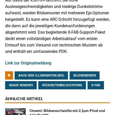
Auf Basis der XS018-Plattform, die hohe
Auslesegeschwindigkeiten und niedrige Dunkelströme
aufweist, werden Bildsensoren mit mehreren Epi-Optionen
hergestellt. Es kann eine ARC-Schicht hinzugefügt werden,
die dann auf die jeweiligen Kundenanforderungen
abgestimmt wird. Das begleitende X-FAB-Support-Paket
deckt einen vollständigen Arbeitsablauf vom ersten
Entwurf bis zum Versand von technischen Mustern ab
und enthält ein umfassendes PDK.
Link zur Originalmeldung
BACK-SIDE ILLUMINATION (BSI)
BILDSENSOREN
IMAGE SENSORS
RÜCKSEITENBELEUCHTUNG
X-FAB
ÄHNLICHE ARTIKEL
Onsemi: Bildsensorfamilie mit 2,1µm-Pixel und