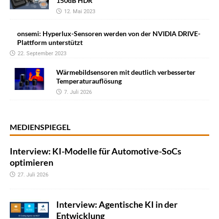
150dB HDR
12. Mai 2023
onsemi: Hyperlux-Sensoren werden von der NVIDIA DRIVE-
Plattform unterstützt
22. September 2023
Wärmebildsensoren mit deutlich verbesserter
Temperaturauflösung
7. Juli 2026
MEDIENSPIEGEL
Interview: KI-Modelle für Automotive-SoCs
optimieren
27. Juli 2026
Interview: Agentische KI in der
Entwicklung