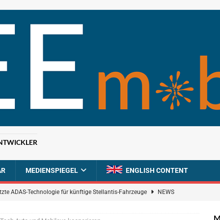
NTWICKLER
AR
MEDIENSPIEGEL
ENGLISH CONTENT
tzte ADAS-Technologie für künftige Stellantis-Fahrzeuge
NEWS
ahrzeugdiagnose für softwaredefinierte Nutzfahrzeuge
BRANCHEN-
M