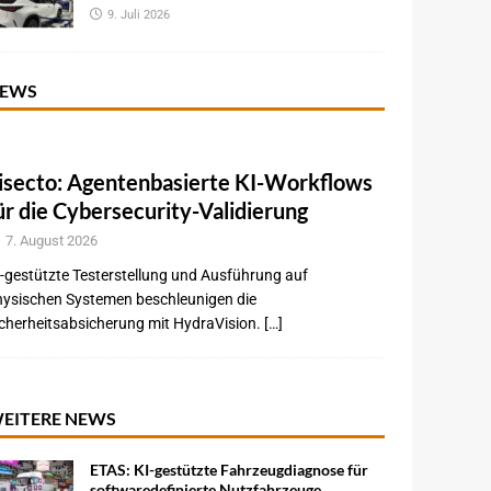
9. Juli 2026
EWS
isecto: Agentenbasierte KI-Workflows
ür die Cybersecurity-Validierung
7. August 2026
-gestützte Testerstellung und Ausführung auf
hysischen Systemen beschleunigen die
cherheitsabsicherung mit HydraVision. […]
EITERE NEWS
ETAS: KI-gestützte Fahrzeugdiagnose für
softwaredefinierte Nutzfahrzeuge