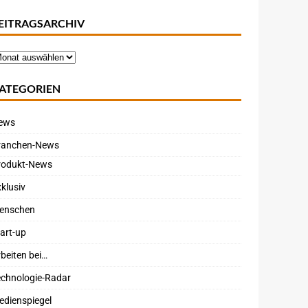
EITRAGSARCHIV
ATEGORIEN
ews
ranchen-News
rodukt-News
klusiv
enschen
art-up
beiten bei…
echnologie-Radar
edienspiegel