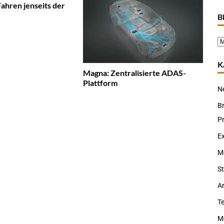
hren jenseits der
B
K
Magna: Zentralisierte ADAS-
Plattform
N
B
P
Ex
M
St
Ar
T
M