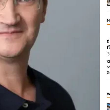
N
d
f
KI
p
Si
W