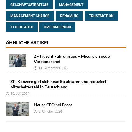
GESCHÄFTSSTRATEGIE
MANAGEMENT
MANAGEMENT CHANGE
RENAMING
TRUSTMOTION
TTTECH AUTO
UMFIRMIERUNG
ÄHNLICHE ARTIKEL
ZF tauscht Führung aus – Miedreich neuer
Vorstandschef
11. September 2025
ZF: Konzern gibt sich neue Strukturen und reduziert
Mitarbeiterzahl in Deutschland
26. Juli 2024
Neuer CEO bei Brose
8. Oktober 2024