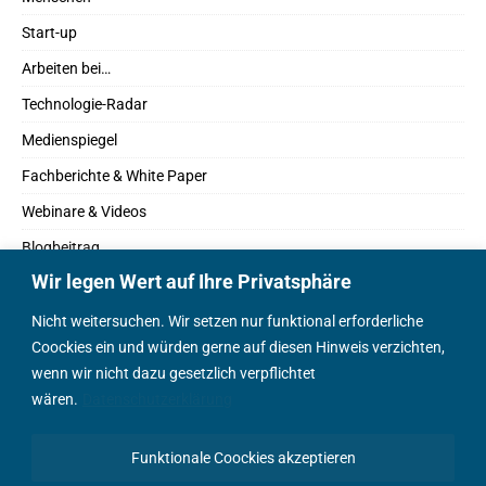
Start-up
Arbeiten bei…
Technologie-Radar
Medienspiegel
Fachberichte & White Paper
Webinare & Videos
Blogbeitrag
Wir legen Wert auf Ihre Privatsphäre
Fachbücher
Marktreport
Nicht weitersuchen. Wir setzen nur funktional erforderliche
Coockies ein und würden gerne auf diesen Hinweis verzichten,
Podcasts
wenn wir nicht dazu gesetzlich verpflichtet
Positionspapier
wären.
Datenschutzerklärung
Wissenschaftsbeitrag
Funktionale Coockies akzeptieren
English Content