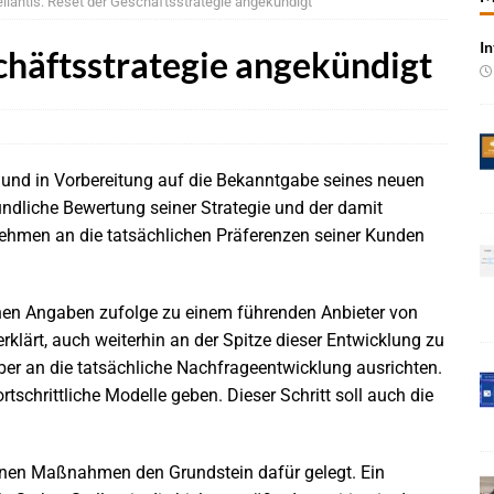
ellantis: Reset der Geschäftsstrategie angekündigt
n wächst kräftig – Auftragseingänge erreichen Rekordniveau
In
schäftsstrategie angekündigt
rung in der EMEA-Region neu
BRANCHEN-NEWS
oning-VLA-Modell für AVs
NEWS
Vorintegrierte KI-Plattform für automatisiertes Fahren
NEWS
und in Vorbereitung auf die Bekanntgabe seines neuen
 Event 2026: Skalierung autonomer Systeme im Fokus
BRANCHEN-
ndliche Bewertung seiner Strategie und der damit
ehmen an die tatsächlichen Präferenzen seiner Kunden
bernahme von KI-Chipspezialist Ambarella
BRANCHEN-NEWS
genen Angaben zufolge zu einem führenden Anbieter von
gen Sicherheitsfunktionen auf UWB-Plattform von NXP
NEWS
rklärt, auch weiterhin an der Spitze dieser Entwicklung zu
e bei Pkw-Neuzulassungen in Deutschland im Juli 2026
BRANCHEN-
er an die tatsächliche Nachfrageentwicklung ausrichten.
rtschrittliche Modelle geben. Dieser Schritt soll auch die
enen Maßnahmen den Grundstein dafür gelegt. Ein