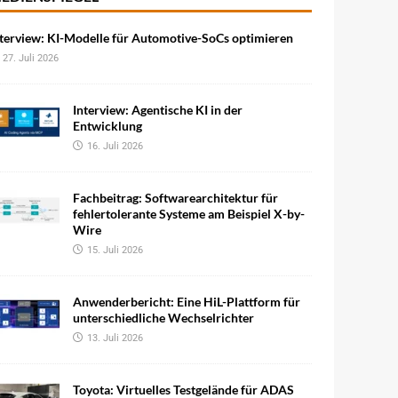
terview: KI-Modelle für Automotive-SoCs optimieren
27. Juli 2026
Interview: Agentische KI in der
Entwicklung
16. Juli 2026
Fachbeitrag: Softwarearchitektur für
fehlertolerante Systeme am Beispiel X-by-
Wire
15. Juli 2026
Anwenderbericht: Eine HiL-Plattform für
unterschiedliche Wechselrichter
13. Juli 2026
Toyota: Virtuelles Testgelände für ADAS