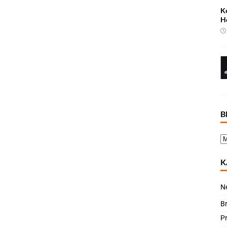
K
H
B
K
N
B
P