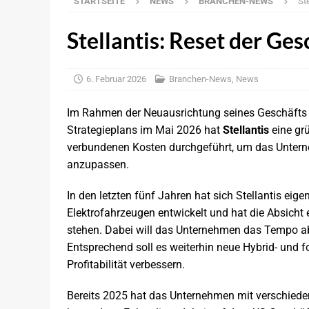
STARTSEITE
NEWS
BRANCHEN-NEWS
St
[ 5. August 2026 ]
Elektronikdistributio
BRANCHEN-NEWS
Stellantis: Reset der Ge
[ 5. August 2026 ]
Qualcomm ordnet Füh
[ 5. August 2026 ]
Nvidia: Offenes Reas
6. Februar 2026
Branchen-News
,
News
[ 5. August 2026 ]
Qualcomm und Wayve: 
Im Rahmen der Neuausrichtung seines Geschäfts 
[ 4. August 2026 ]
The Autonomous Main
Strategieplans im Mai 2026 hat
Stellantis
eine grü
verbundenen Kosten durchgeführt, um das Untern
NEWS
anzupassen.
[ 4. August 2026 ]
NXP prüft offenbar Ü
In den letzten fünf Jahren hat sich Stellantis ei
[ 4. August 2026 ]
BMW setzt bei künfti
Elektrofahrzeugen entwickelt und hat die Absicht e
[ 6. August 2026 ]
KBA: Leichte Zunahm
stehen. Dabei will das Unternehmen das Tempo ab
NEWS
Entsprechend soll es weiterhin neue Hybrid- und fo
Profitabilität verbessern.
Bereits 2025 hat das Unternehmen mit verschied