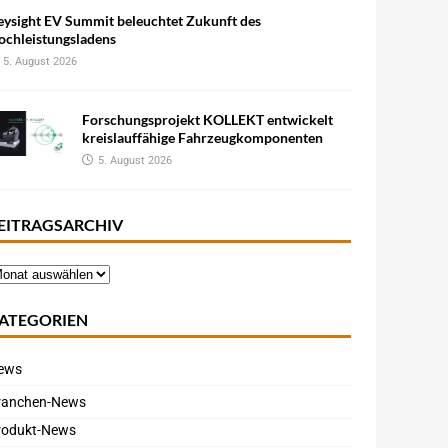
eysight EV Summit beleuchtet Zukunft des
ochleistungsladens
5. August 2026
Forschungsprojekt KOLLEKT entwickelt
kreislauffähige Fahrzeugkomponenten
5. August 2026
EITRAGSARCHIV
ATEGORIEN
ews
ranchen-News
rodukt-News