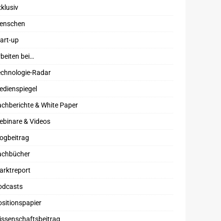
klusiv
enschen
art-up
beiten bei…
echnologie-Radar
edienspiegel
chberichte & White Paper
ebinare & Videos
ogbeitrag
achbücher
arktreport
odcasts
sitionspapier
issenschaftsbeitrag