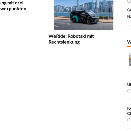
ng mit drei
chwerpunkten
Ge
Na
WeRide: Robotaxi mit
W
Rechtslenkung
U
K
C