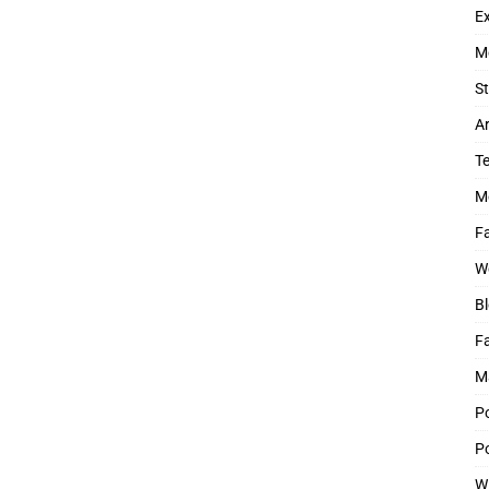
Ex
M
St
Ar
T
M
Fa
W
Bl
F
M
P
Po
W