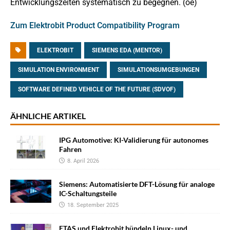
Entwicklungszeiten systematisch zu begegnen. (oe)
Zum Elektrobit Product Compatibility Program
ELEKTROBIT
SIEMENS EDA (MENTOR)
SIMULATION ENVIRONMENT
SIMULATIONSUMGEBUNGEN
SOFTWARE DEFINED VEHICLE OF THE FUTURE (SDVOF)
ÄHNLICHE ARTIKEL
IPG Automotive: KI-Validierung für autonomes
Fahren
8. April 2026
Siemens: Automatisierte DFT-Lösung für analoge
IC-Schaltungsteile
18. September 2025
ETAS und Elektrobit bündeln Linux- und