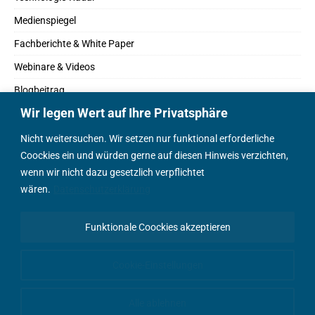
Medienspiegel
Fachberichte & White Paper
Webinare & Videos
Blogbeitrag
Wir legen Wert auf Ihre Privatsphäre
Fachbücher
Marktreport
Nicht weitersuchen. Wir setzen nur funktional erforderliche
Coockies ein und würden gerne auf diesen Hinweis verzichten,
Podcasts
wenn wir nicht dazu gesetzlich verpflichtet
Positionspapier
wären.
Datenschutzerklärung
Wissenschaftsbeitrag
Funktionale Coockies akzeptieren
English Content
Cookie-Einstellungen
Alle ablehnen