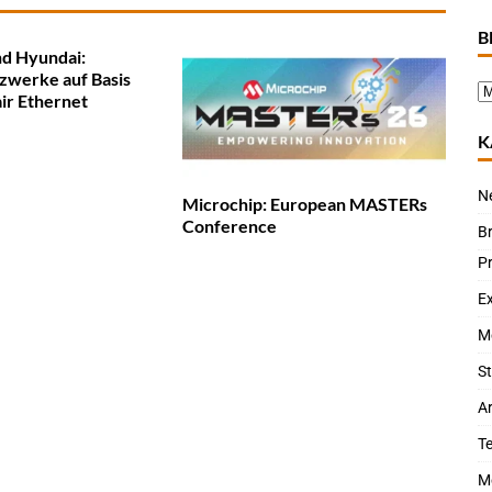
B
nd Hyundai:
zwerke auf Basis
air Ethernet
K
N
Microchip: European MASTERs
Conference
B
P
Ex
M
St
Ar
T
M