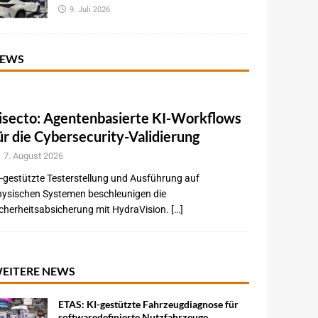
9. Juli 2026
EWS
isecto: Agentenbasierte KI-Workflows
ür die Cybersecurity-Validierung
7. August 2026
-gestützte Testerstellung und Ausführung auf
hysischen Systemen beschleunigen die
cherheitsabsicherung mit HydraVision. […]
EITERE NEWS
ETAS: KI-gestützte Fahrzeugdiagnose für
softwaredefinierte Nutzfahrzeuge