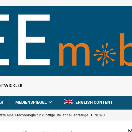
NTWICKLER
AR
MEDIENSPIEGEL
ENGLISH CONTENT
tzte ADAS-Technologie für künftige Stellantis-Fahrzeuge
NEWS
ahrzeugdiagnose für softwaredefinierte Nutzfahrzeuge
BRANCHEN-
M