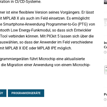
gration in CI/CD-Systeme.
 ist eine flexiblere Version seines Vorgängers. Er lässt
t MPLAB X als auch im Feld einsetzen. Es ermöglicht
erte Smartphone-Anwendung Programmer-to-Go (PTG) von
uetooth Low Energy-Funkmodul, so dass sich Entwickler
ol verbinden können. Mit PICkit 5 lassen sich über die
uswählen, so dass der Anwender im Feld verschiedene
In
C
 mit MPLAB X IDE oder MPLAB IPE möglich.
ammiergeräten führt Microchip eine aktualisierte
t die Migration einer Anwendung von einem Microchip-
GY
PROGRAMIERGERÄTE
Po