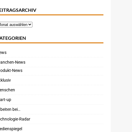
EITRAGSARCHIV
ATEGORIEN
ews
ranchen-News
rodukt-News
klusiv
enschen
art-up
beiten bei…
echnologie-Radar
edienspiegel