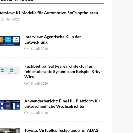
terview: KI-Modelle für Automotive-SoCs optimieren
27. Juli 2026
Interview: Agentische KI in der
Entwicklung
16. Juli 2026
Fachbeitrag: Softwarearchitektur für
fehlertolerante Systeme am Beispiel X-by-
Wire
15. Juli 2026
Anwenderbericht: Eine HiL-Plattform für
unterschiedliche Wechselrichter
13. Juli 2026
Toyota: Virtuelles Testgelände für ADAS