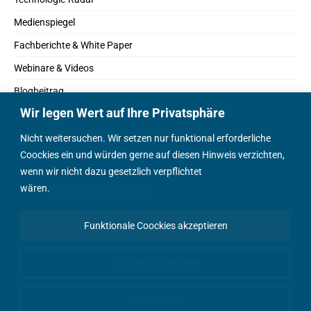
Medienspiegel
Fachberichte & White Paper
Webinare & Videos
Blogbeitrag
Wir legen Wert auf Ihre Privatsphäre
Fachbücher
Marktreport
Nicht weitersuchen. Wir setzen nur funktional erforderliche
Coockies ein und würden gerne auf diesen Hinweis verzichten,
Podcasts
wenn wir nicht dazu gesetzlich verpflichtet
Positionspapier
wären.
Datenschutzerklärung
Wissenschaftsbeitrag
Funktionale Coockies akzeptieren
English Content
Cookie-Einstellungen
Alle ablehnen