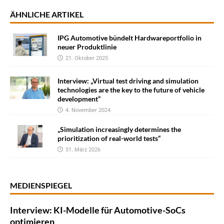
ÄHNLICHE ARTIKEL
IPG Automotive bündelt Hardwareportfolio in
neuer Produktlinie
21. Oktober 2025
Interview: „Virtual test driving and simulation
technologies are the key to the future of vehicle
development“
4. November 2024
„Simulation increasingly determines the
prioritization of real-world tests“
31. März 2026
MEDIENSPIEGEL
Interview: KI-Modelle für Automotive-SoCs
optimieren