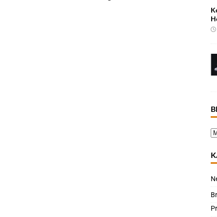
K
H
B
K
N
B
P