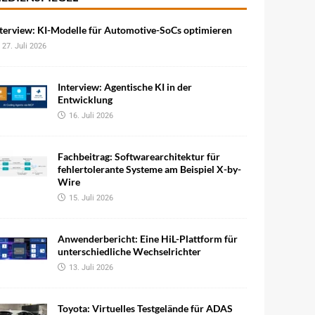
terview: KI-Modelle für Automotive-SoCs optimieren
27. Juli 2026
Interview: Agentische KI in der
Entwicklung
16. Juli 2026
Fachbeitrag: Softwarearchitektur für
fehlertolerante Systeme am Beispiel X-by-
Wire
15. Juli 2026
Anwenderbericht: Eine HiL-Plattform für
unterschiedliche Wechselrichter
13. Juli 2026
Toyota: Virtuelles Testgelände für ADAS