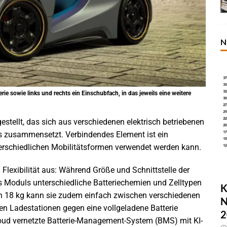
N
erie sowie links und rechts ein Einschubfach, in das jeweils eine weitere
estellt, das sich aus verschiedenen elektrisch betriebenen
tos zusammensetzt. Verbindendes Element ist ein
nterschiedlichen Mobilitätsformen verwendet werden kann.
 Flexibilität aus: Während Größe und Schnittstelle der
es Moduls unterschiedliche Batteriechemien und Zelltypen
K
n 18 kg kann sie zudem einfach zwischen verschiedenen
N
n Ladestationen gegen eine vollgeladene Batterie
2
loud vernetzte Batterie-Management-System (BMS) mit KI-