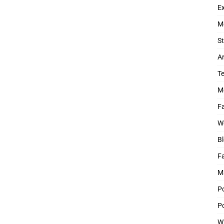
Ex
M
St
Ar
T
M
Fa
W
Bl
F
M
P
Po
W