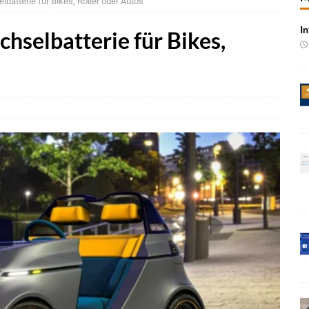
batterie für Bikes, Roller oder Autos
n wächst kräftig – Auftragseingänge erreichen Rekordniveau
In
hselbatterie für Bikes,
rung in der EMEA-Region neu
BRANCHEN-NEWS
oning-VLA-Modell für AVs
NEWS
Vorintegrierte KI-Plattform für automatisiertes Fahren
NEWS
 Event 2026: Skalierung autonomer Systeme im Fokus
BRANCHEN-
bernahme von KI-Chipspezialist Ambarella
BRANCHEN-NEWS
gen Sicherheitsfunktionen auf UWB-Plattform von NXP
NEWS
e bei Pkw-Neuzulassungen in Deutschland im Juli 2026
BRANCHEN-