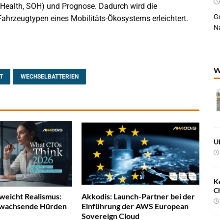
-Health, SOH) und Prognose. Dadurch wird die
Ge
hrzeugtypen eines Mobilitäts-Ökosystems erleichtert.
Na
W
T
WECHSELBATTERIEN
U
K
C
weicht Realismus:
Akkodis: Launch-Partner bei der
 wachsende Hürden
Einführung der AWS European
Sovereign Cloud