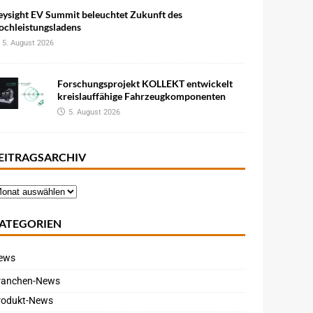
eysight EV Summit beleuchtet Zukunft des
ochleistungsladens
5. August 2026
Forschungsprojekt KOLLEKT entwickelt
kreislauffähige Fahrzeugkomponenten
5. August 2026
EITRAGSARCHIV
ATEGORIEN
ews
ranchen-News
rodukt-News