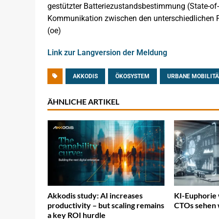
gestützter Batteriezustandsbestimmung (State-of
Kommunikation zwischen den unterschiedlichen Fa
(oe)
Link zur Langversion der Meldung
AKKODIS
ÖKOSYSTEM
URBANE MOBILITÄ
ÄHNLICHE ARTIKEL
Akkodis study: AI increases
KI-Euphorie 
productivity – but scaling remains
CTOs sehen
a key ROI hurdle