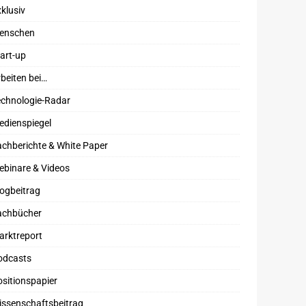
klusiv
enschen
art-up
beiten bei…
echnologie-Radar
edienspiegel
chberichte & White Paper
ebinare & Videos
ogbeitrag
achbücher
arktreport
odcasts
sitionspapier
issenschaftsbeitrag