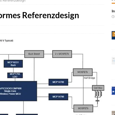
es Referenzdesign
n wächst kräftig – Auftragseingänge erreichen Rekordniveau
In
formes Referenzdesign
rung in der EMEA-Region neu
BRANCHEN-NEWS
oning-VLA-Modell für AVs
NEWS
Vorintegrierte KI-Plattform für automatisiertes Fahren
NEWS
 Event 2026: Skalierung autonomer Systeme im Fokus
BRANCHEN-
bernahme von KI-Chipspezialist Ambarella
BRANCHEN-NEWS
gen Sicherheitsfunktionen auf UWB-Plattform von NXP
NEWS
e bei Pkw-Neuzulassungen in Deutschland im Juli 2026
BRANCHEN-