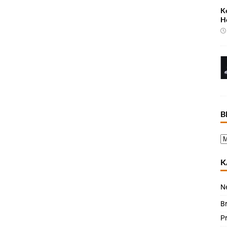
K
H
B
K
N
B
P