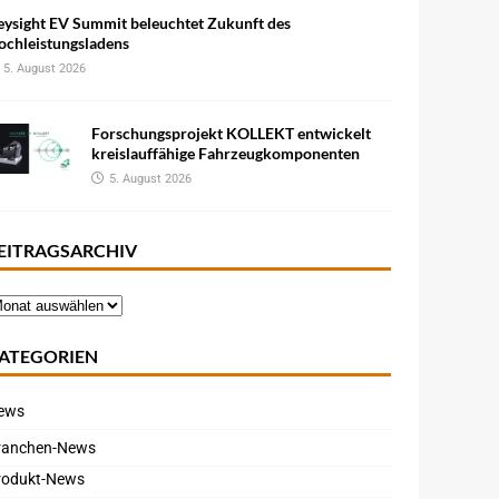
eysight EV Summit beleuchtet Zukunft des
ochleistungsladens
5. August 2026
Forschungsprojekt KOLLEKT entwickelt
kreislauffähige Fahrzeugkomponenten
5. August 2026
EITRAGSARCHIV
ATEGORIEN
ews
ranchen-News
rodukt-News