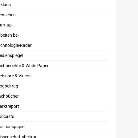
klusiv
enschen
art-up
beiten bei…
echnologie-Radar
edienspiegel
chberichte & White Paper
ebinare & Videos
ogbeitrag
achbücher
arktreport
odcasts
sitionspapier
issenschaftsbeitrag