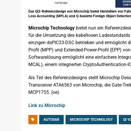
Das Qi2-Referenzdesign von Microchip bietet Herstellern von Fa
Loss Accounting (MPLA) und Q-basierte Foreign Object Detection 
Microchip Technology
bietet nun ein Referenzdes
für die Umsetzung des kabellosen Ladestandards Q
einzigen dsPIC33-DSC betrieben und ermöglicht d
Profil (MPP) und Extended-Power-Profil (EPP) von
Softwarelösung ermöglicht eine einfachere Inte
MCAL), einem integrierten CryptoAuthentication-IC
Als Teil des Referenzdesigns stellt Microchip De
Transceiver ATA6563 von Microchip, die Gate-Tr
MCP1755. (oe)
Link zu Microchip
AUTOSAR
MICROCHIP TECHNOLOGY
QI V