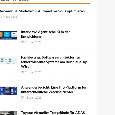
terview: KI-Modelle für Automotive-SoCs optimieren
27. Juli 2026
Interview: Agentische KI in der
Entwicklung
16. Juli 2026
Fachbeitrag: Softwarearchitektur für
fehlertolerante Systeme am Beispiel X-by-
Wire
15. Juli 2026
Anwenderbericht: Eine HiL-Plattform für
unterschiedliche Wechselrichter
13. Juli 2026
Toyota: Virtuelles Testgelände für ADAS