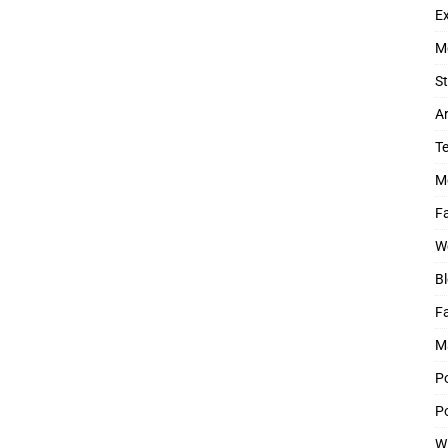
Ex
M
St
Ar
T
M
Fa
W
Bl
F
M
P
Po
W