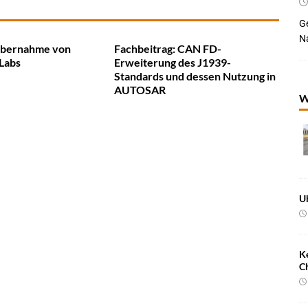
Ge
Na
Übernahme von
Fachbeitrag: CAN FD-
Labs
Erweiterung des J1939-
Standards und dessen Nutzung in
AUTOSAR
W
U
K
C