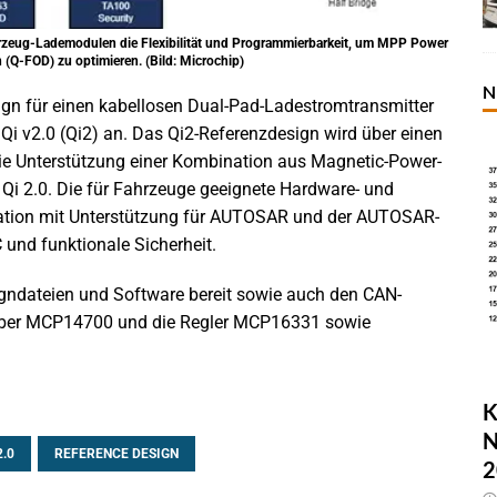
hrzeug-Lademodulen die Flexibilität und Programmierbarkeit, um MPP Power
(Q-FOD) zu optimieren. (Bild: Microchip)
N
ign für einen kabellosen Dual-Pad-Ladestromtransmitter
i v2.0 (Qi2) an. Das Qi2-Referenzdesign wird über einen
ie Unterstützung einer Kombination aus Magnetic-Power-
 Qi 2.0. Die für Fahrzeuge geeignete Hardware- und
gration mit Unterstützung für AUTOSAR und der AUTOSAR-
 und funktionale Sicherheit.
signdateien und Software bereit sowie auch den CAN-
eiber MCP14700 und die Regler MCP16331 sowie
K
N
2.0
REFERENCE DESIGN
2