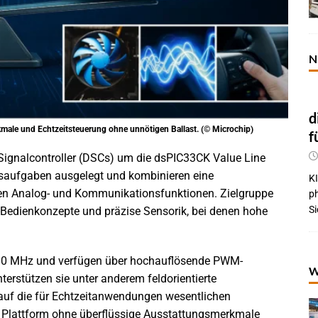
N
d
male und Echtzeitsteuerung ohne unnötigen Ballast. (© Microchip)
f
r Signalcontroller (DSCs) um die dsPIC33CK Value Line
ngsaufgaben ausgelegt und kombinieren eine
KI
rten Analog- und Kommunikationsfunktionen. Zielgruppe
p
Si
edienkonzepte und präzise Sensorik, bei denen hohe
.
u 100 MHz und verfügen über hochauflösende PWM-
W
terstützen sie unter anderem feldorientierte
auf die für Echtzeitanwendungen wesentlichen
te Plattform ohne überflüssige Ausstattungsmerkmale