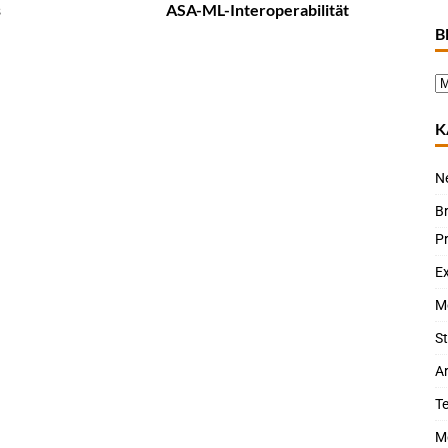
s
ASA-ML-Interoperabilität
B
K
N
B
P
Ex
M
St
Ar
T
M