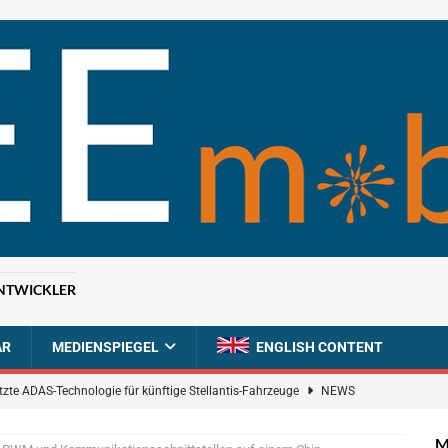
NTWICKLER
AR
MEDIENSPIEGEL
ENGLISH CONTENT
tzte ADAS-Technologie für künftige Stellantis-Fahrzeuge
NEWS
ahrzeugdiagnose für softwaredefinierte Nutzfahrzeuge
BRANCHEN-
M