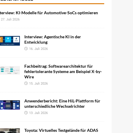
terview: KI-Modelle für Automotive-SoCs optimieren
27. Juli 2026
Interview: Agentische KI in der
Entwicklung
16. Juli 2026
Fachbeitrag: Softwarearchitektur für
fehlertolerante Systeme am Beispiel X-by-
Wire
15. Juli 2026
Anwenderbericht: Eine HiL-Plattform für
unterschiedliche Wechselrichter
13. Juli 2026
Toyota: Virtuelles Testgelände für ADAS