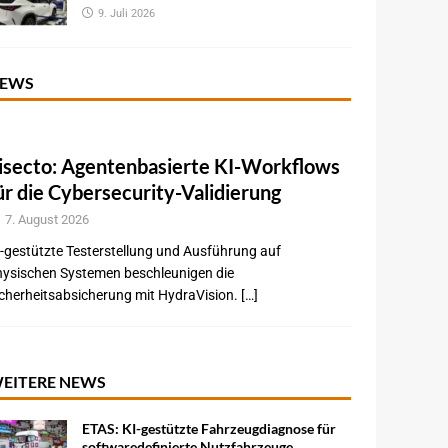
9. Juli 2026
EWS
isecto: Agentenbasierte KI-Workflows
ür die Cybersecurity-Validierung
7. August 2026
-gestützte Testerstellung und Ausführung auf
hysischen Systemen beschleunigen die
cherheitsabsicherung mit HydraVision. […]
EITERE NEWS
ETAS: KI-gestützte Fahrzeugdiagnose für
softwaredefinierte Nutzfahrzeuge