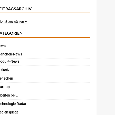
EITRAGSARCHIV
ATEGORIEN
ews
ranchen-News
rodukt-News
klusiv
enschen
art-up
beiten bei…
echnologie-Radar
edienspiegel