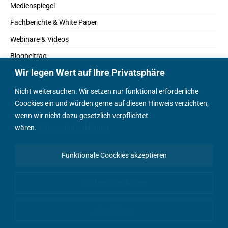
Medienspiegel
Fachberichte & White Paper
Webinare & Videos
Blogbeitrag
Wir legen Wert auf Ihre Privatsphäre
Fachbücher
Marktreport
Nicht weitersuchen. Wir setzen nur funktional erforderliche
Coockies ein und würden gerne auf diesen Hinweis verzichten,
Podcasts
wenn wir nicht dazu gesetzlich verpflichtet
Positionspapier
wären.
Datenschutzerklärung
Wissenschaftsbeitrag
Funktionale Coockies akzeptieren
English Content
Cookie-Einstellungen
Alle ablehnen
© AEEmobility