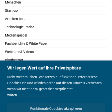
Menschen
Start-up
Arbeiten bei…
Technologie-Radar
Medienspiegel
Fachberichte & White Paper
Webinare & Videos
Blogbeitrag
Wir legen Wert auf Ihre Privatsphäre
Fachbücher
Marktreport
Nicht weitersuchen. Wir setzen nur funktional erforderliche
Coockies ein und würden gerne auf diesen Hinweis verzichten,
Podcasts
wenn wir nicht dazu gesetzlich verpflichtet
Positionspapier
wären.
Datenschutzerklärung
Wissenschaftsbeitrag
Funktionale Coockies akzeptieren
English Content