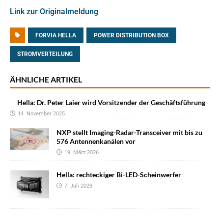
Link zur Originalmeldung
FORVIA HELLA
POWER DISTRIBUTION BOX
STROMVERTEILUNG
ÄHNLICHE ARTIKEL
Hella: Dr. Peter Laier wird Vorsitzender der Geschäftsführung
14. November 2025
NXP stellt Imaging-Radar-Transceiver mit bis zu
576 Antennenkanälen vor
19. März 2026
Hella: rechteckiger Bi-LED-Scheinwerfer
7. Juli 2023