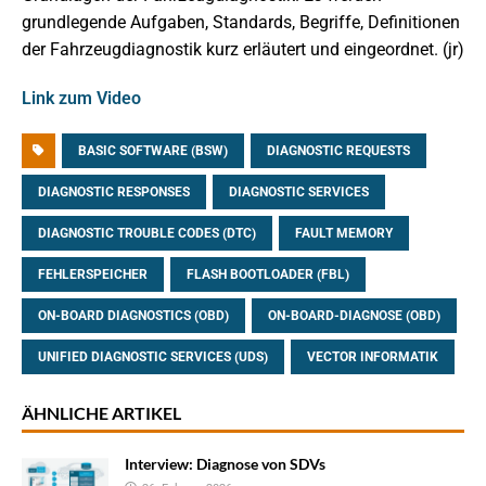
grundlegende Aufgaben, Standards, Begriffe, Definitionen
der Fahrzeugdiagnostik kurz erläutert und eingeordnet. (jr)
Link zum Video
BASIC SOFTWARE (BSW)
DIAGNOSTIC REQUESTS
DIAGNOSTIC RESPONSES
DIAGNOSTIC SERVICES
DIAGNOSTIC TROUBLE CODES (DTC)
FAULT MEMORY
FEHLERSPEICHER
FLASH BOOTLOADER (FBL)
ON-BOARD DIAGNOSTICS (OBD)
ON-BOARD-DIAGNOSE (OBD)
UNIFIED DIAGNOSTIC SERVICES (UDS)
VECTOR INFORMATIK
ÄHNLICHE ARTIKEL
Interview: Diagnose von SDVs