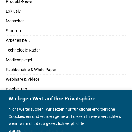
Produkt-News
Exklusiv
Menschen
Start-up
Arbeiten bei…
Technologie-Radar
Medienspiegel
Fachberichte & White Paper
Webinare & Videos
Blogbeitrag
Wir legen Wert auf Ihre Privatsphäre
Fachbücher
Marktreport
Nicht weitersuchen. Wir setzen nur funktional erforderliche
Coockies ein und würden gerne auf diesen Hinweis verzichten,
Podcasts
wenn wir nicht dazu gesetzlich verpflichtet
Positionspapier
wären.
Datenschutzerklärung