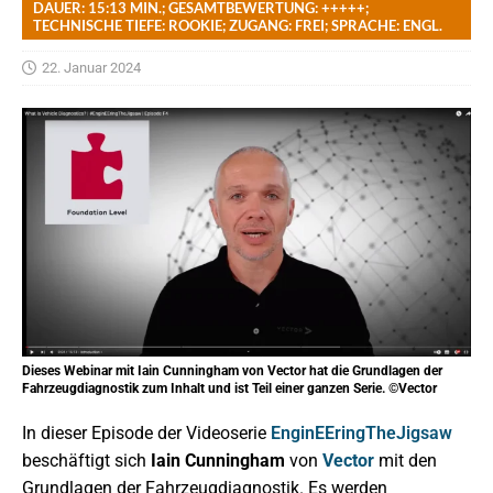
DAUER: 15:13 MIN.; GESAMTBEWERTUNG: +++++;
TECHNISCHE TIEFE: ROOKIE; ZUGANG: FREI; SPRACHE: ENGL.
22. Januar 2024
Dieses Webinar mit Iain Cunningham von Vector hat die Grundlagen der
Fahrzeugdiagnostik zum Inhalt und ist Teil einer ganzen Serie. ©Vector
In dieser Episode der Videoserie
EnginEEringTheJigsaw
beschäftigt sich
Iain Cunningham
von
Vector
mit den
Grundlagen der Fahrzeugdiagnostik. Es werden