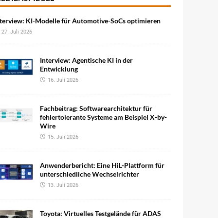
terview: KI-Modelle für Automotive-SoCs optimieren
27. Juli 2026
Interview: Agentische KI in der
Entwicklung
16. Juli 2026
Fachbeitrag: Softwarearchitektur für
fehlertolerante Systeme am Beispiel X-by-
Wire
15. Juli 2026
Anwenderbericht: Eine HiL-Plattform für
unterschiedliche Wechselrichter
13. Juli 2026
Toyota: Virtuelles Testgelände für ADAS