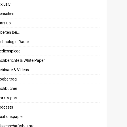
klusiv
enschen
art-up
beiten bei…
echnologie-Radar
edienspiegel
chberichte & White Paper
ebinare & Videos
ogbeitrag
achbücher
arktreport
odcasts
sitionspapier
issenschaftsbeitrag