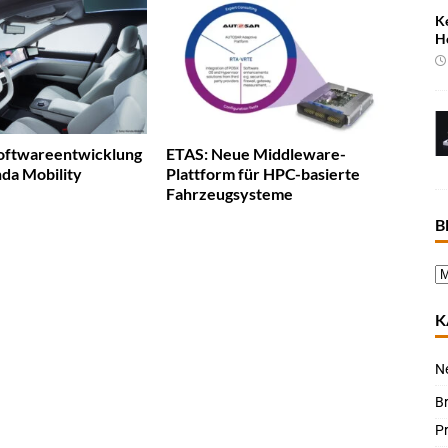
K
H
Softwareentwicklung
ETAS: Neue Middleware-
da Mobility
Plattform für HPC-basierte
Fahrzeugsysteme
B
K
N
B
P