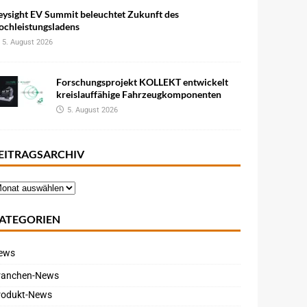
eysight EV Summit beleuchtet Zukunft des
ochleistungsladens
5. August 2026
Forschungsprojekt KOLLEKT entwickelt
kreislauffähige Fahrzeugkomponenten
5. August 2026
EITRAGSARCHIV
ATEGORIEN
ews
ranchen-News
rodukt-News