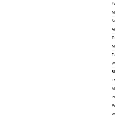
Ex
M
St
Ar
T
M
Fa
W
Bl
F
M
P
Po
W