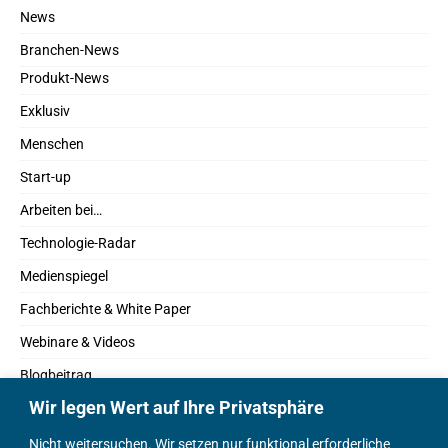
News
Branchen-News
Produkt-News
Exklusiv
Menschen
Start-up
Arbeiten bei…
Technologie-Radar
Medienspiegel
Fachberichte & White Paper
Webinare & Videos
Blogbeitrag
Wir legen Wert auf Ihre Privatsphäre
Fachbücher
Marktreport
Nicht weitersuchen. Wir setzen nur funktional erforderliche