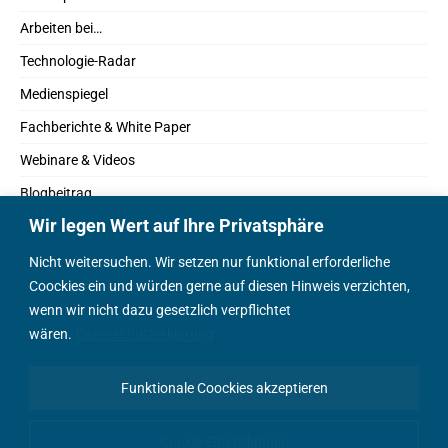
Arbeiten bei…
Technologie-Radar
Medienspiegel
Fachberichte & White Paper
Webinare & Videos
Blogbeitrag
Wir legen Wert auf Ihre Privatsphäre
Fachbücher
Marktreport
Nicht weitersuchen. Wir setzen nur funktional erforderliche
Coockies ein und würden gerne auf diesen Hinweis verzichten,
Podcasts
wenn wir nicht dazu gesetzlich verpflichtet
Positionspapier
wären.
Datenschutzerklärung
Wissenschaftsbeitrag
Funktionale Coockies akzeptieren
English Content
Cookie-Einstellungen