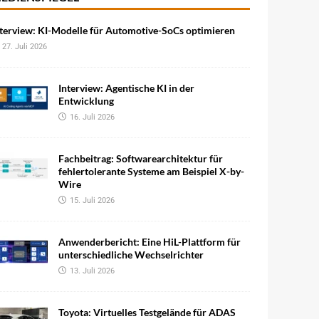
terview: KI-Modelle für Automotive-SoCs optimieren
27. Juli 2026
Interview: Agentische KI in der
Entwicklung
16. Juli 2026
Fachbeitrag: Softwarearchitektur für
fehlertolerante Systeme am Beispiel X-by-
Wire
15. Juli 2026
Anwenderbericht: Eine HiL-Plattform für
unterschiedliche Wechselrichter
13. Juli 2026
Toyota: Virtuelles Testgelände für ADAS