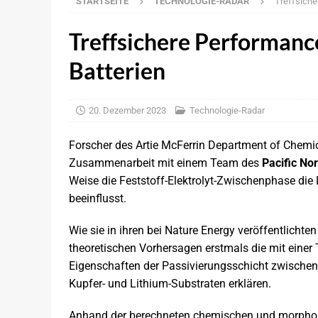
STARTSEITE
TECHNOLOGIE-RADAR
Treffsiche
[ 5. August 2026 ]
Qualcomm ordnet Füh
[ 5. August 2026 ]
Nvidia: Offenes Reas
Treffsichere Performanc
[ 5. August 2026 ]
Qualcomm und Wayve: 
Batterien
[ 4. August 2026 ]
The Autonomous Main
NEWS
20. Dezember 2023
Technologie-Radar
[ 4. August 2026 ]
NXP prüft offenbar Ü
Forscher des Artie McFerrin Department of Chemi
[ 4. August 2026 ]
BMW setzt bei künfti
Zusammenarbeit mit einem Team des
Pacific No
[ 4. August 2026 ]
Rohm: Online-Plattfo
Weise die Feststoff-Elektrolyt-Zwischenphase die
beeinflusst.
[ 3. August 2026 ]
Zoox: NHTSA-Ausnahm
BRANCHEN-NEWS
Wie sie in ihren bei Nature Energy veröffentlichte
theoretischen Vorhersagen erstmals die mit ein
[ 5. August 2026 ]
Uber: Grünes Licht f
Eigenschaften der Passivierungsschicht zwischen El
Kupfer- und Lithium-Substraten erklären.
Anhand der berechneten chemischen und morpholo