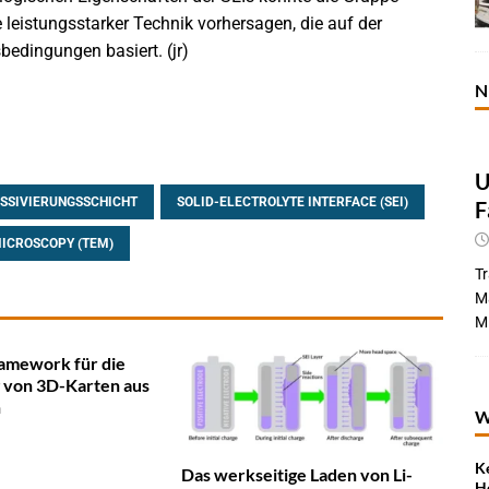
leistungsstarker Technik vorhersagen, die auf der
bedingungen basiert. (jr)
N
U
SSIVIERUNGSSCHICHT
SOLID-ELECTROLYTE INTERFACE (SEI)
F
ICROSCOPY (TEM)
Tr
Ma
Mi
amework für die
 von 3D-Karten aus
n
W
K
Das werkseitige Laden von Li-
H