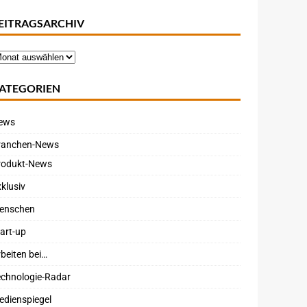
EITRAGSARCHIV
ATEGORIEN
ews
ranchen-News
rodukt-News
klusiv
enschen
art-up
beiten bei…
echnologie-Radar
edienspiegel