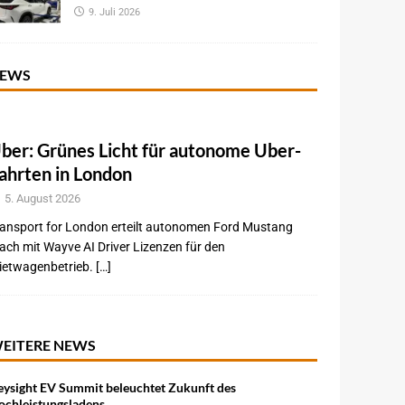
9. Juli 2026
EWS
ber: Grünes Licht für autonome Uber-
ahrten in London
5. August 2026
ansport for London erteilt autonomen Ford Mustang
ch mit Wayve AI Driver Lizenzen für den
etwagenbetrieb. […]
EITERE NEWS
eysight EV Summit beleuchtet Zukunft des
ochleistungsladens