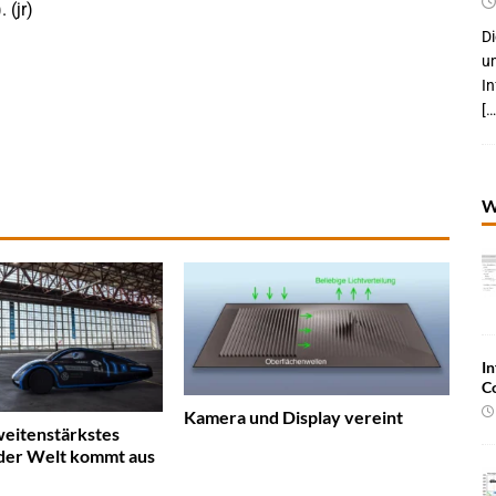
 (jr)
Di
um
I
[…
W
In
C
Kamera und Display vereint
eitenstärkstes
 der Welt kommt aus