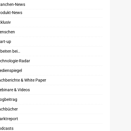
ranchen-News
rodukt-News
klusiv
enschen
art-up
beiten bei…
echnologie-Radar
edienspiegel
chberichte & White Paper
ebinare & Videos
ogbeitrag
achbücher
arktreport
odcasts