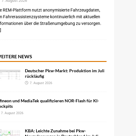
7. August 2026
e REM-Plattform nutzt anonymisierte Fahrzeugdaten,
 Fahrerassistenzsysteme kontinuierlich mit aktuellen
nformationen über die Straßenumgebung zu versorgen.
]
EITERE NEWS
Deutscher Pkw-Markt: Produktion im Juli
rückläufig
7. August 2026
fineon und MediaTek qualifizieren NOR-Flash für KI-
ockpits
7. August 2026
KBA: Leichte Zunahme bei Pkw-