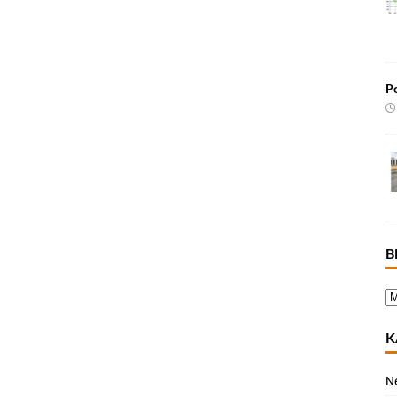
Po
B
K
N