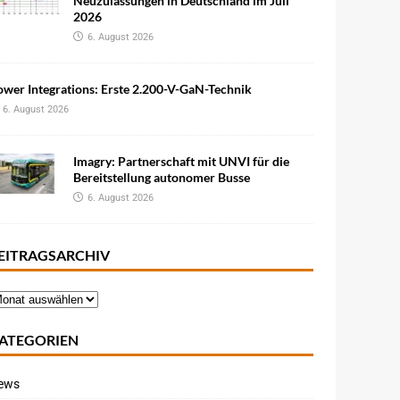
Neuzulassungen in Deutschland im Juli
2026
6. August 2026
wer Integrations: Erste 2.200-V-GaN-Technik
6. August 2026
Imagry: Partnerschaft mit UNVI für die
Bereitstellung autonomer Busse
6. August 2026
EITRAGSARCHIV
ATEGORIEN
ews