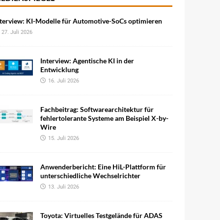
terview: KI-Modelle für Automotive-SoCs optimieren
27. Juli 2026
Interview: Agentische KI in der
Entwicklung
16. Juli 2026
Fachbeitrag: Softwarearchitektur für
fehlertolerante Systeme am Beispiel X-by-
Wire
15. Juli 2026
Anwenderbericht: Eine HiL-Plattform für
unterschiedliche Wechselrichter
13. Juli 2026
Toyota: Virtuelles Testgelände für ADAS