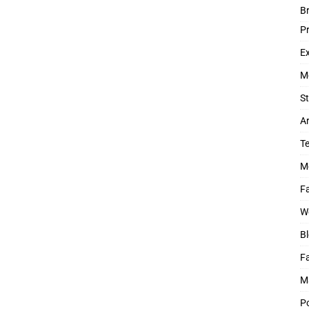
B
P
Ex
M
St
Ar
T
M
Fa
W
Bl
F
M
P