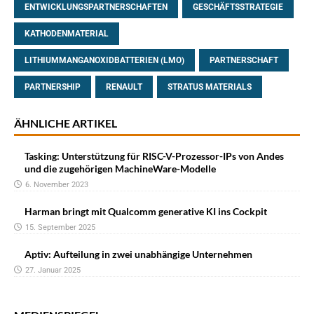
ENTWICKLUNGSPARTNERSCHAFTEN
GESCHÄFTSSTRATEGIE
KATHODENMATERIAL
LITHIUMMANGANOXIDBATTERIEN (LMO)
PARTNERSCHAFT
PARTNERSHIP
RENAULT
STRATUS MATERIALS
ÄHNLICHE ARTIKEL
Tasking: Unterstützung für RISC-V-Prozessor-IPs von Andes
und die zugehörigen MachineWare-Modelle
6. November 2023
Harman bringt mit Qualcomm generative KI ins Cockpit
15. September 2025
Aptiv: Aufteilung in zwei unabhängige Unternehmen
27. Januar 2025