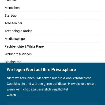
Exklusiv
Menschen
Start-up
Arbeiten bei…
Technologie-Radar
Medienspiegel
Fachberichte & White Paper
Webinare & Videos
Blogbeitrag
Wir legen Wert auf Ihre Privatsphäre
Fachbücher
Marktreport
Nicht weitersuchen. Wir setzen nur funktional erforderliche
Coockies ein und würden gerne auf diesen Hinweis verzichten,
Podcasts
wenn wir nicht dazu gesetzlich verpflichtet
Positionspapier
wären.
Datenschutzerklärung
Wissenschaftsbeitrag