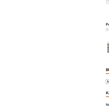
Po
B
K
N