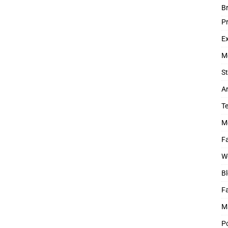
B
P
Ex
M
St
Ar
T
M
Fa
W
Bl
F
M
P