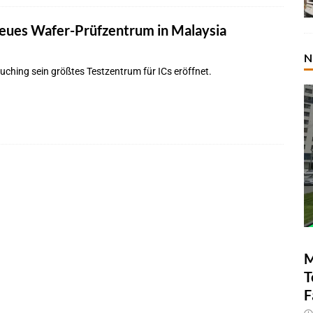
eues Wafer-Prüfzentrum in Malaysia
N
Kuching sein größtes Testzentrum für ICs eröffnet.
M
T
F