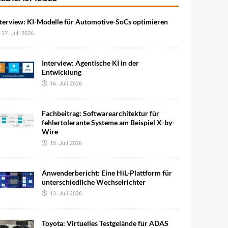
terview: KI-Modelle für Automotive-SoCs optimieren
27. Juli 2026
Interview: Agentische KI in der
Entwicklung
16. Juli 2026
Fachbeitrag: Softwarearchitektur für
fehlertolerante Systeme am Beispiel X-by-
Wire
15. Juli 2026
Anwenderbericht: Eine HiL-Plattform für
unterschiedliche Wechselrichter
13. Juli 2026
Toyota: Virtuelles Testgelände für ADAS