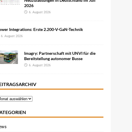
Neuzulassungen in Deutschland im Juli
2026
6. August 2026
wer Integrations: Erste 2.200-V-GaN-Technik
6. August 2026
Imagry: Partnerschaft mit UNVI für die
Bereitstellung autonomer Busse
6. August 2026
EITRAGSARCHIV
ATEGORIEN
ews