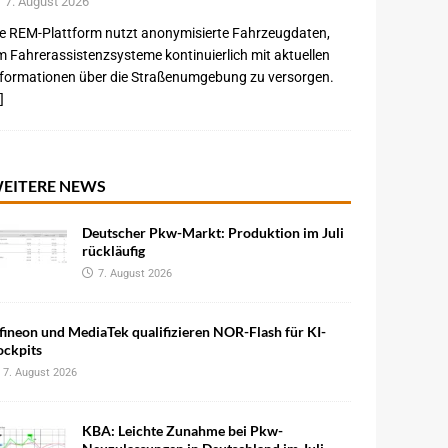
7. August 2026
e REM-Plattform nutzt anonymisierte Fahrzeugdaten,
 Fahrerassistenzsysteme kontinuierlich mit aktuellen
nformationen über die Straßenumgebung zu versorgen.
]
EITERE NEWS
Deutscher Pkw-Markt: Produktion im Juli
rückläufig
7. August 2026
fineon und MediaTek qualifizieren NOR-Flash für KI-
ockpits
7. August 2026
KBA: Leichte Zunahme bei Pkw-