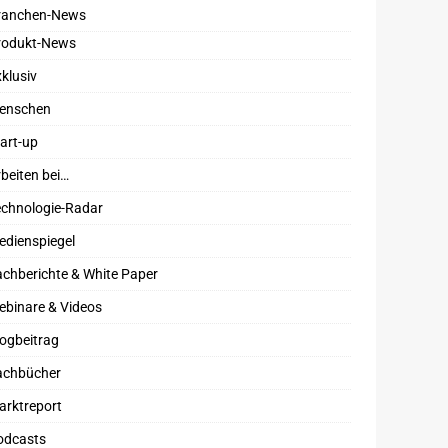
ranchen-News
rodukt-News
klusiv
enschen
art-up
beiten bei…
echnologie-Radar
edienspiegel
chberichte & White Paper
ebinare & Videos
ogbeitrag
achbücher
arktreport
odcasts