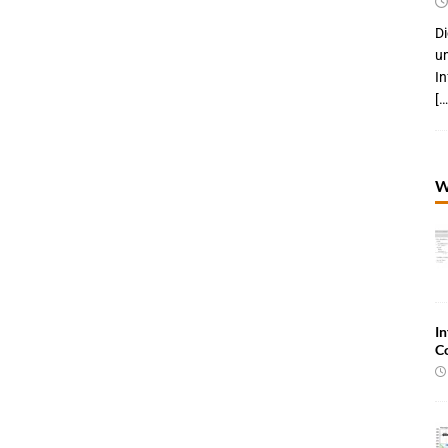
Di
um
I
[…
W
In
C