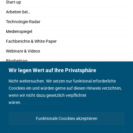
Start-up
Arbeiten bei…
Technologie-Radar
Medienspiegel
Fachberichte & White Paper
Webinare & Videos
Blogbeitrag
Wir legen Wert auf Ihre Privatsphäre
Fachbücher
Marktreport
Nicht weitersuchen. Wir setzen nur funktional erforderliche
Coockies ein und würden gerne auf diesen Hinweis verzichten,
Podcasts
wenn wir nicht dazu gesetzlich verpflichtet
Positionspapier
wären.
Datenschutzerklärung
Wissenschaftsbeitrag
Funktionale Coockies akzeptieren
English Content