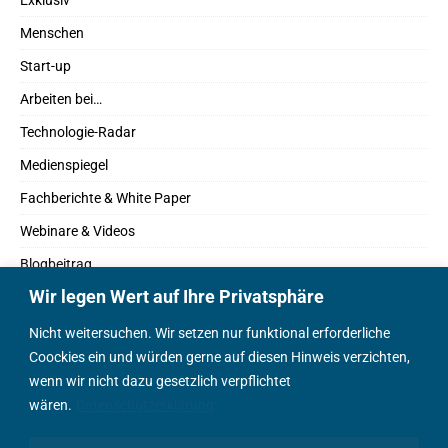
Exklusiv
Menschen
Start-up
Arbeiten bei…
Technologie-Radar
Medienspiegel
Fachberichte & White Paper
Webinare & Videos
Blogbeitrag
Wir legen Wert auf Ihre Privatsphäre
Fachbücher
Marktreport
Nicht weitersuchen. Wir setzen nur funktional erforderliche
Coockies ein und würden gerne auf diesen Hinweis verzichten,
Podcasts
wenn wir nicht dazu gesetzlich verpflichtet
Positionspapier
wären.
Datenschutzerklärung
Wissenschaftsbeitrag