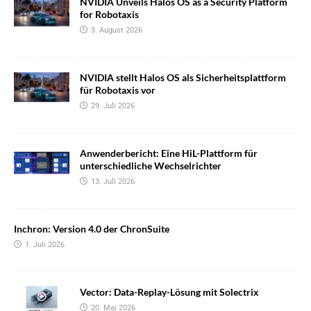
NVIDIA Unveils Halos OS as a Security Platform
for Robotaxis
3. August 2026
NVIDIA stellt Halos OS als Sicherheitsplattform
für Robotaxis vor
29. Juli 2026
Anwenderbericht: Eine HiL-Plattform für
unterschiedliche Wechselrichter
13. Juli 2026
Inchron: Version 4.0 der ChronSuite
1. Juli 2026
Vector: Data-Replay-Lösung mit Solectrix
20. Mai 2026