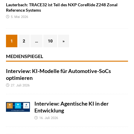
Lauterbach: TRACE32 ist Teil des NXP CoreRide Z248 Zonal
Reference Systems
5. Mai 2026
1
2
…
10
»
MEDIENSPIEGEL
Interview: KI-Modelle für Automotive-SoCs
optimieren
27. Juli 2026
Interview: Agentische KI in der
Entwicklung
16. Juli 2026