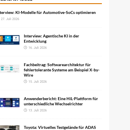
terview: KI-Modelle für Automotive-SoCs optimieren
27. Juli 2026
Interview: Agentische KI in der
Entwicklung
16. Juli 2026
Fachbeitrag: Softwarearchitektur für
fehlertolerante Systeme am Beispiel X-by-
Wire
15. Juli 2026
Anwenderbericht: Eine HiL-Plattform für
unterschiedliche Wechselrichter
13. Juli 2026
Toyota: Virtuelles Testgelände für ADAS