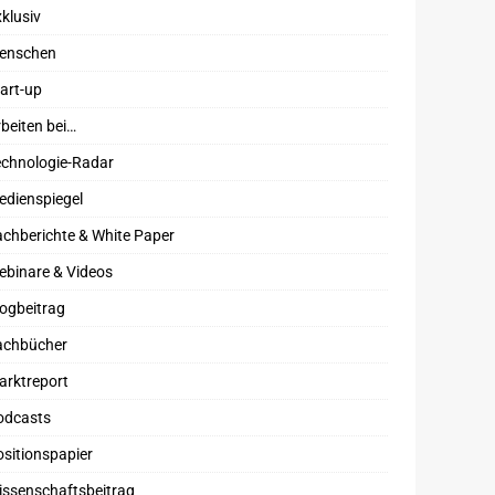
klusiv
enschen
art-up
beiten bei…
echnologie-Radar
edienspiegel
chberichte & White Paper
ebinare & Videos
ogbeitrag
achbücher
arktreport
odcasts
sitionspapier
issenschaftsbeitrag