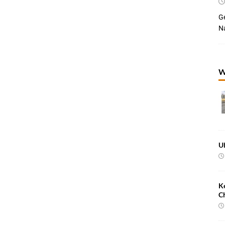
Ge
Na
W
U
K
C