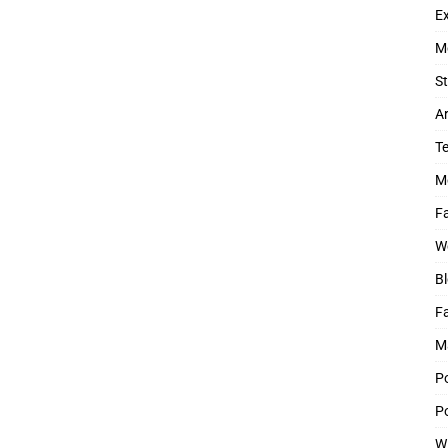
Ex
M
St
Ar
T
M
Fa
W
Bl
F
M
P
Po
W