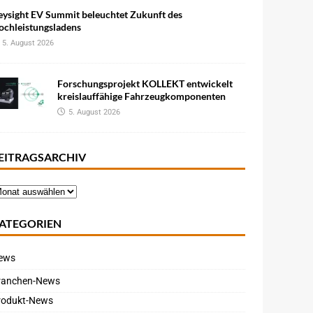
eysight EV Summit beleuchtet Zukunft des
ochleistungsladens
5. August 2026
Forschungsprojekt KOLLEKT entwickelt
kreislauffähige Fahrzeugkomponenten
5. August 2026
EITRAGSARCHIV
ATEGORIEN
ews
ranchen-News
rodukt-News