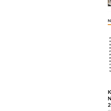
N
K
N
2