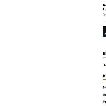
K
H
B
K
N
B
P