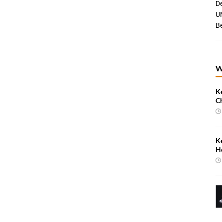
De
UN
B
W
K
C
K
H