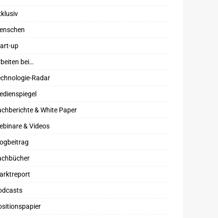
klusiv
enschen
art-up
beiten bei…
echnologie-Radar
edienspiegel
chberichte & White Paper
ebinare & Videos
ogbeitrag
achbücher
arktreport
odcasts
sitionspapier