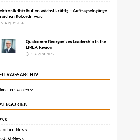
ektronikdistribution wächst kräftig – Auftragseingänge
rreichen Rekordniveau
5. August 2026
Qualcomm Reorganizes Leadership in the
EMEA Region
5. August 2026
EITRAGSARCHIV
ATEGORIEN
ews
ranchen-News
rodukt-News