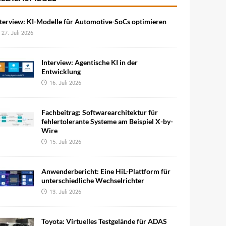
terview: KI-Modelle für Automotive-SoCs optimieren
27. Juli 2026
Interview: Agentische KI in der
Entwicklung
16. Juli 2026
Fachbeitrag: Softwarearchitektur für
fehlertolerante Systeme am Beispiel X-by-
Wire
15. Juli 2026
Anwenderbericht: Eine HiL-Plattform für
unterschiedliche Wechselrichter
13. Juli 2026
Toyota: Virtuelles Testgelände für ADAS