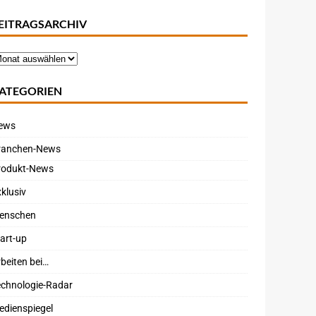
EITRAGSARCHIV
ATEGORIEN
ews
ranchen-News
rodukt-News
klusiv
enschen
art-up
beiten bei…
echnologie-Radar
edienspiegel