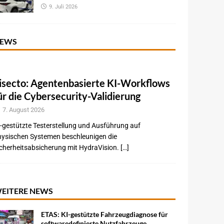
9. Juli 2026
EWS
isecto: Agentenbasierte KI-Workflows
ür die Cybersecurity-Validierung
7. August 2026
-gestützte Testerstellung und Ausführung auf
hysischen Systemen beschleunigen die
cherheitsabsicherung mit HydraVision. […]
EITERE NEWS
ETAS: KI-gestützte Fahrzeugdiagnose für
softwaredefinierte Nutzfahrzeuge