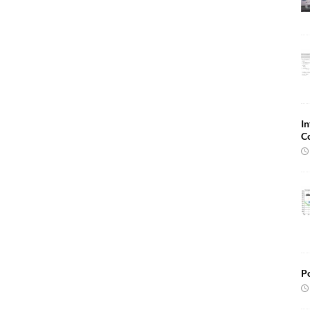
In
C
Po