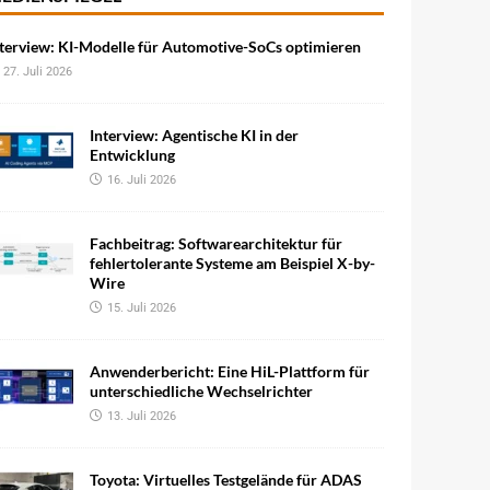
terview: KI-Modelle für Automotive-SoCs optimieren
27. Juli 2026
Interview: Agentische KI in der
Entwicklung
16. Juli 2026
Fachbeitrag: Softwarearchitektur für
fehlertolerante Systeme am Beispiel X-by-
Wire
15. Juli 2026
Anwenderbericht: Eine HiL-Plattform für
unterschiedliche Wechselrichter
13. Juli 2026
Toyota: Virtuelles Testgelände für ADAS