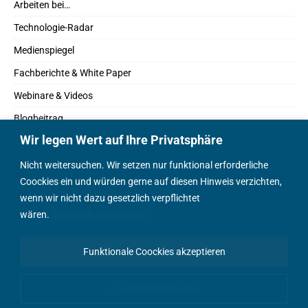
Arbeiten bei…
Technologie-Radar
Medienspiegel
Fachberichte & White Paper
Webinare & Videos
Blogbeitrag
Wir legen Wert auf Ihre Privatsphäre
Fachbücher
Marktreport
Nicht weitersuchen. Wir setzen nur funktional erforderliche
Coockies ein und würden gerne auf diesen Hinweis verzichten,
Podcasts
wenn wir nicht dazu gesetzlich verpflichtet
Positionspapier
wären.
Datenschutzerklärung
Wissenschaftsbeitrag
Funktionale Coockies akzeptieren
English Content
Cookie-Einstellungen