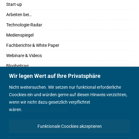
Start-up
Arbeiten bei…
Technologie-Radar
Medienspiegel
Fachberichte & White Paper
Webinare & Videos
Blogbeitrag
Wir legen Wert auf Ihre Privatsphäre
Fachbücher
Marktreport
Nicht weitersuchen. Wir setzen nur funktional erforderliche
Coockies ein und würden gerne auf diesen Hinweis verzichten,
Podcasts
wenn wir nicht dazu gesetzlich verpflichtet
Positionspapier
wären.
Datenschutzerklärung
Wissenschaftsbeitrag
Funktionale Coockies akzeptieren
English Content