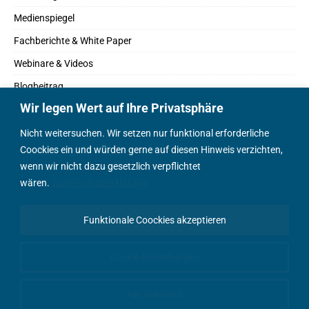
Medienspiegel
Fachberichte & White Paper
Webinare & Videos
Blogbeitrag
Wir legen Wert auf Ihre Privatsphäre
Fachbücher
Marktreport
Nicht weitersuchen. Wir setzen nur funktional erforderliche
Coockies ein und würden gerne auf diesen Hinweis verzichten,
Podcasts
wenn wir nicht dazu gesetzlich verpflichtet
Positionspapier
wären.
Datenschutzerklärung
Wissenschaftsbeitrag
Funktionale Coockies akzeptieren
English Content
Cookie-Einstellungen
Alle ablehnen
© AEEmobility