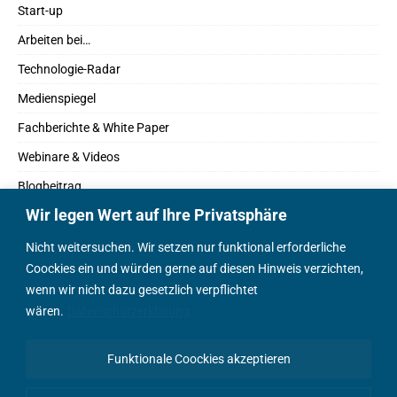
Start-up
Arbeiten bei…
Technologie-Radar
Medienspiegel
Fachberichte & White Paper
Webinare & Videos
Blogbeitrag
Wir legen Wert auf Ihre Privatsphäre
Fachbücher
Marktreport
Nicht weitersuchen. Wir setzen nur funktional erforderliche
Coockies ein und würden gerne auf diesen Hinweis verzichten,
Podcasts
wenn wir nicht dazu gesetzlich verpflichtet
Positionspapier
wären.
Datenschutzerklärung
Wissenschaftsbeitrag
Funktionale Coockies akzeptieren
English Content