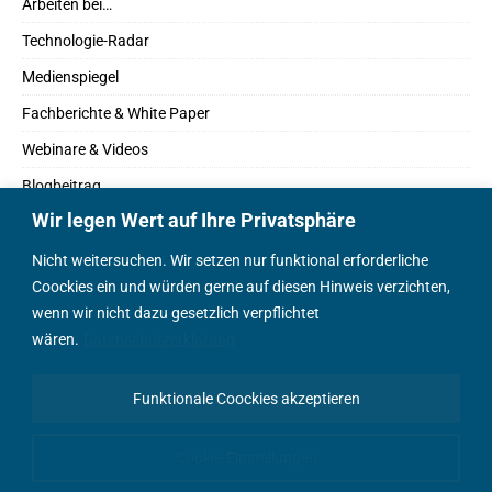
Arbeiten bei…
Technologie-Radar
Medienspiegel
Fachberichte & White Paper
Webinare & Videos
Blogbeitrag
Wir legen Wert auf Ihre Privatsphäre
Fachbücher
Marktreport
Nicht weitersuchen. Wir setzen nur funktional erforderliche
Coockies ein und würden gerne auf diesen Hinweis verzichten,
Podcasts
wenn wir nicht dazu gesetzlich verpflichtet
Positionspapier
wären.
Datenschutzerklärung
Wissenschaftsbeitrag
Funktionale Coockies akzeptieren
English Content
Cookie-Einstellungen