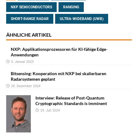
NXP SEMICONDUCTORS
RANGING
SHORT-RANGE RADAR
ULTRA-WIDEBAND (UWB)
ÄHNLICHE ARTIKEL
NXP: Applikationsprozessoren für KI-fähige Edge-
Anwendungen
5. Januar 2023
Bitsensing: Kooperation mit NXP bei skalierbaren
Radarsystemen geplant
20. Dezember 2024
Interview: Release of Post-Quantum
Cryptographic Standards is imminent
29. Juli 2024