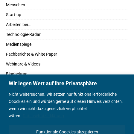
Menschen
Start-up
Arbeiten bei…
Technologie-Radar
Medienspiegel
Fachberichte & White Paper
Webinare & Videos
Blogbeitrag
Wir legen Wert auf Ihre Privatsphäre
Fachbücher
Marktreport
Nicht weitersuchen. Wir setzen nur funktional erforderliche
Coockies ein und würden gerne auf diesen Hinweis verzichten,
Podcasts
wenn wir nicht dazu gesetzlich verpflichtet
Positionspapier
wären.
Datenschutzerklärung
Wissenschaftsbeitrag
Funktionale Coockies akzeptieren
English Content