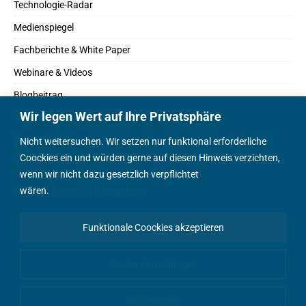
Technologie-Radar
Medienspiegel
Fachberichte & White Paper
Webinare & Videos
Blogbeitrag
Wir legen Wert auf Ihre Privatsphäre
Fachbücher
Marktreport
Nicht weitersuchen. Wir setzen nur funktional erforderliche
Coockies ein und würden gerne auf diesen Hinweis verzichten,
Podcasts
wenn wir nicht dazu gesetzlich verpflichtet
Positionspapier
wären.
Datenschutzerklärung
Wissenschaftsbeitrag
Funktionale Coockies akzeptieren
English Content
Cookie-Einstellungen
Alle ablehnen