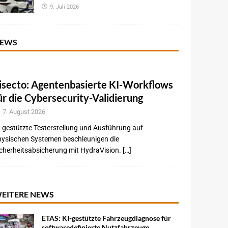
9. Juli 2026
EWS
isecto: Agentenbasierte KI-Workflows
ür die Cybersecurity-Validierung
7. August 2026
-gestützte Testerstellung und Ausführung auf
hysischen Systemen beschleunigen die
cherheitsabsicherung mit HydraVision. […]
EITERE NEWS
ETAS: KI-gestützte Fahrzeugdiagnose für
softwaredefinierte Nutzfahrzeuge