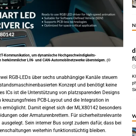
N
d
ART-Kommunikation, um dynamische Hochgeschwindigkeits-
f
n herkömmlicher LIN- und CAN-Automobilnetzwerke übersteigen. (©
KI
er zwei RGB-LEDs über sechs unabhängige Kanäle steuern
p
ustandsmaschinenbasierten Konzept und benötigt keine
Si
s ICs ist die Unterstützung von platzsparenden Designs
in kreuzungsfreies PCB-Layout und die Integration in
n ermöglicht. Damit eignet sich der MLX80142 besonders
idungen oder Armaturenbrettern. Für sicherheitsrelevante
W
ausgelegt. Sein interner Bus sorgt zudem dafür, dass bei
henschaltungen weiterhin funktionstüchtig bleiben.