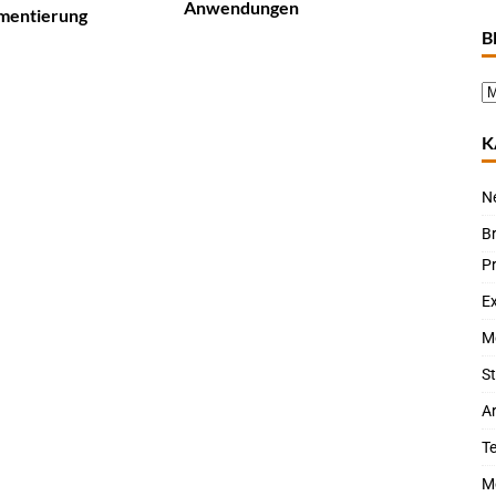
Anwendungen
mentierung
B
K
N
B
P
Ex
M
St
Ar
T
M