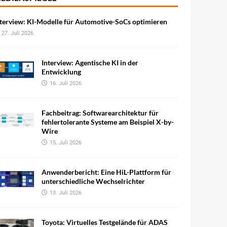
terview: KI-Modelle für Automotive-SoCs optimieren
27. Juli 2026
Interview: Agentische KI in der
Entwicklung
16. Juli 2026
Fachbeitrag: Softwarearchitektur für
fehlertolerante Systeme am Beispiel X-by-
Wire
15. Juli 2026
Anwenderbericht: Eine HiL-Plattform für
unterschiedliche Wechselrichter
13. Juli 2026
Toyota: Virtuelles Testgelände für ADAS