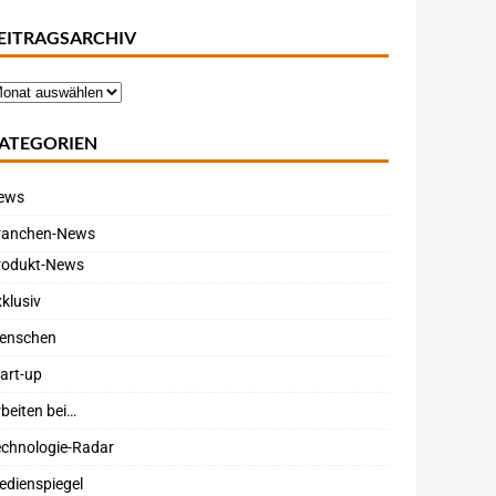
EITRAGSARCHIV
ATEGORIEN
ews
ranchen-News
rodukt-News
klusiv
enschen
art-up
beiten bei…
echnologie-Radar
edienspiegel