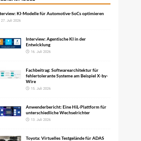
terview: KI-Modelle für Automotive-SoCs optimieren
27. Juli 2026
Interview: Agentische KI in der
Entwicklung
16. Juli 2026
Fachbeitrag: Softwarearchitektur für
fehlertolerante Systeme am Beispiel X-by-
Wire
15. Juli 2026
Anwenderbericht: Eine HiL-Plattform für
unterschiedliche Wechselrichter
13. Juli 2026
Toyota: Virtuelles Testgelände für ADAS