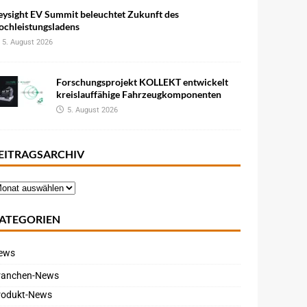
eysight EV Summit beleuchtet Zukunft des
ochleistungsladens
5. August 2026
Forschungsprojekt KOLLEKT entwickelt
kreislauffähige Fahrzeugkomponenten
5. August 2026
EITRAGSARCHIV
ATEGORIEN
ews
ranchen-News
rodukt-News