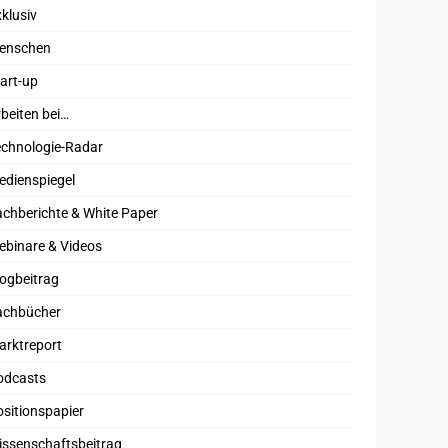
klusiv
enschen
art-up
beiten bei…
echnologie-Radar
edienspiegel
chberichte & White Paper
ebinare & Videos
ogbeitrag
achbücher
arktreport
odcasts
sitionspapier
issenschaftsbeitrag