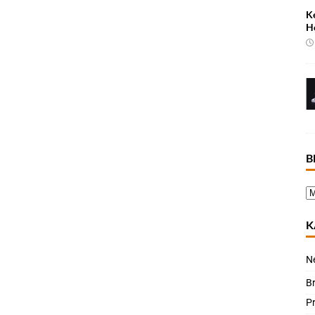
K
H
B
K
N
B
P