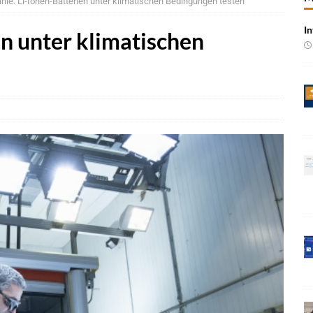
hle: Li-Ionen-Batterien unter klimatischen Bedingungen testen
n wächst kräftig – Auftragseingänge erreichen Rekordniveau
In
n unter klimatischen
rung in der EMEA-Region neu
BRANCHEN-NEWS
oning-VLA-Modell für AVs
NEWS
Vorintegrierte KI-Plattform für automatisiertes Fahren
NEWS
 Event 2026: Skalierung autonomer Systeme im Fokus
BRANCHEN-
bernahme von KI-Chipspezialist Ambarella
BRANCHEN-NEWS
gen Sicherheitsfunktionen auf UWB-Plattform von NXP
NEWS
e bei Pkw-Neuzulassungen in Deutschland im Juli 2026
BRANCHEN-