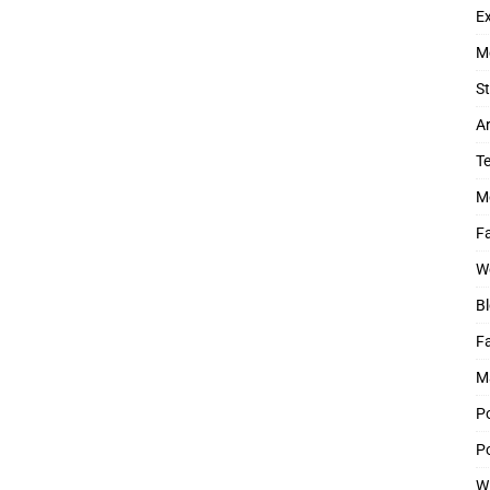
Ex
M
St
Ar
T
M
Fa
W
Bl
F
M
P
Po
W