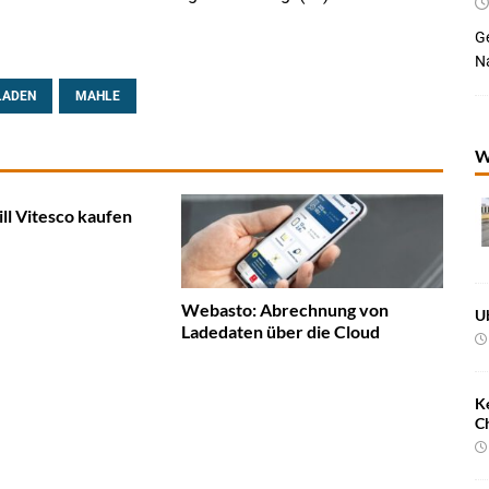
Ge
Na
LADEN
MAHLE
W
ll Vitesco kaufen
Webasto: Abrechnung von
U
Ladedaten über die Cloud
K
C