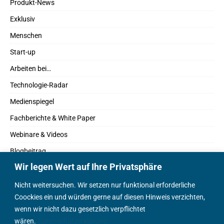
Produkt-News
Exklusiv
Menschen
Start-up
Arbeiten bei…
Technologie-Radar
Medienspiegel
Fachberichte & White Paper
Webinare & Videos
Blogbeitrag
Wir legen Wert auf Ihre Privatsphäre
Fachbücher
Marktreport
Nicht weitersuchen. Wir setzen nur funktional erforderliche
Coockies ein und würden gerne auf diesen Hinweis verzichten,
Podcasts
wenn wir nicht dazu gesetzlich verpflichtet
Positionspapier
wären.
Datenschutzerklärung