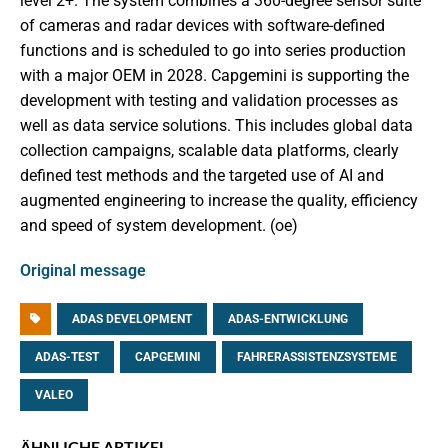
level 2+. The system combines a 360-degree sensor suite
of cameras and radar devices with software-defined
functions and is scheduled to go into series production
with a major OEM in 2028. Capgemini is supporting the
development with testing and validation processes as
well as data service solutions. This includes global data
collection campaigns, scalable data platforms, clearly
defined test methods and the targeted use of AI and
augmented engineering to increase the quality, efficiency
and speed of system development. (oe)
Original message
ADAS DEVELOPMENT
ADAS-ENTWICKLUNG
ADAS-TEST
CAPGEMINI
FAHRERASSISTENZSYSTEME
VALEO
ÄHNLICHE ARTIKEL