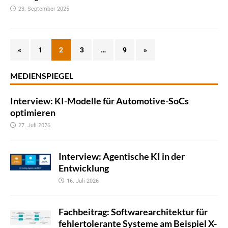
23. September 2025
«
1
2
3
…
9
»
MEDIENSPIEGEL
Interview: KI-Modelle für Automotive-SoCs
optimieren
27. Juli 2026
Interview: Agentische KI in der
Entwicklung
16. Juli 2026
Fachbeitrag: Softwarearchitektur für
fehlertolerante Systeme am Beispiel X-