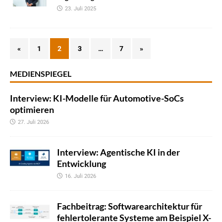
23. Juli 2025
«
1
2
3
…
7
»
MEDIENSPIEGEL
Interview: KI-Modelle für Automotive-SoCs
optimieren
27. Juli 2026
Interview: Agentische KI in der
Entwicklung
16. Juli 2026
Fachbeitrag: Softwarearchitektur für
fehlertolerante Systeme am Beispiel X-